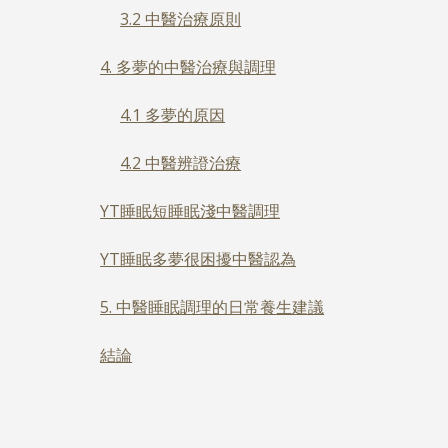
3.2 中醫治療原則
4. 多夢的中醫治療與調理
4.1 多夢的原因
4.2 中醫辨證治療
YT睡眠短睡眠淺中醫調理
YT睡眠多夢很困擾中醫認為
5. 中醫睡眠調理的日常養生建議
結論