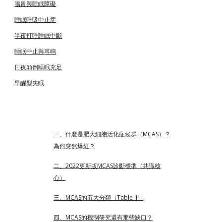
腸胃與睡眠障礙
睡眠呼吸中止症
半夜打呼睡眠中斷
睡眠中止與耳鳴
日夜顛倒睡眠充足
早醒型失眠
一、什麼是肥大細胞活化症候群（MCAS）？
為何突然爆紅？
二、2022更新版MCAS診斷標準（共識核
心）
三、MCAS的五大分類（Table II）
四、MCAS的機制研究還有那些缺口？