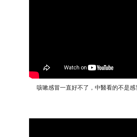
咳嗽
感冒
一直好不了，中醫看的不是
感