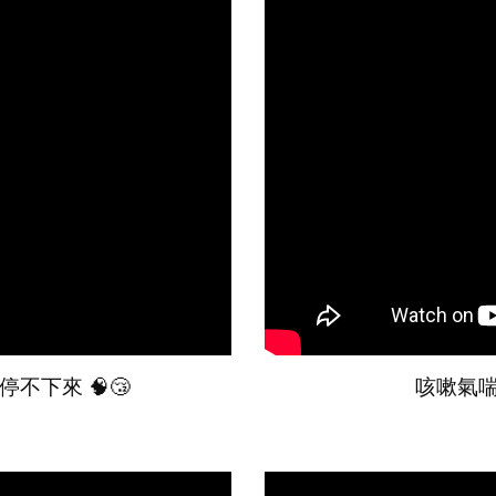
不下來 🧠😴
咳嗽氣