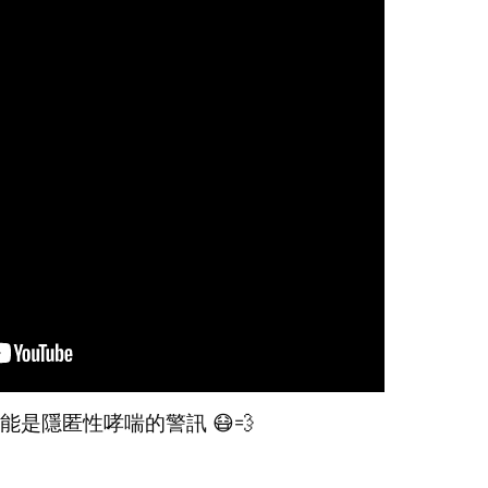
能是隱匿性哮喘的警訊 😷💨