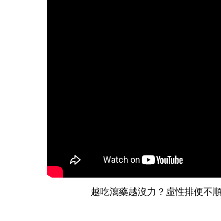
越吃瀉藥越沒力？虛性排便不