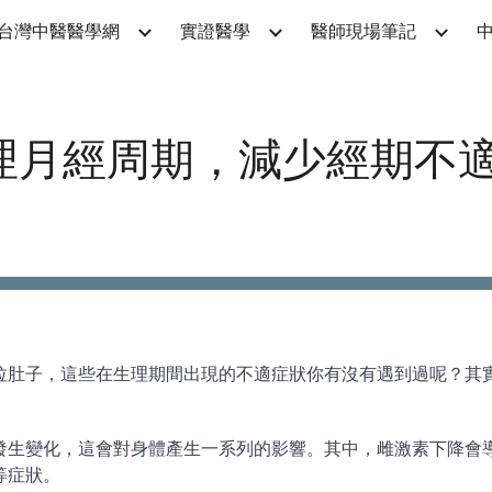
台灣中醫醫學網
實證醫學
醫師現場筆記
ip to main content
Skip to navigat
理月經周期，減少經期不
推薦
拉肚子，這些在生理期間出現的不適症狀你有沒有遇到過呢？其
發生變化，這會對身體產生一系列的影響。其中，雌激素下降會
等症狀。