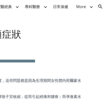
中醫經典
專科醫療
日常保健
More
ion
適症狀
竹北中醫
實，這些問題都是因為生理期間女性體內荷爾蒙水
導致子宮收縮，從而引起經痛和腰痠；而孕激素水