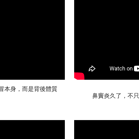
冒
本身，而是背後體質
鼻竇炎久了，不