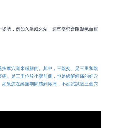
一姿勢，例如久坐或久站，這些姿勢會阻礙氣血運
過按摩穴道來緩解的。其中，三陰交、足三里和陰
經痛。足三里位於小腿前側，也是緩解經痛的好穴
。如果您在經痛期間感到疼痛，不妨試試這三個穴