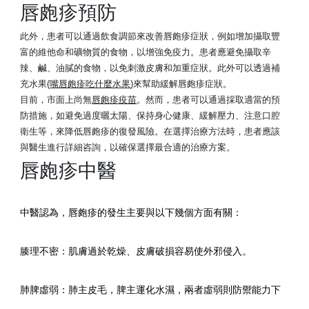
唇皰疹預防
此外，患者可以通過飲食調節來改善唇皰疹症狀，例如增加攝取豐
富的維他命和礦物質的食物，以增強免疫力。患者應避免攝取辛
辣、鹹、油膩的食物，以免刺激皮膚和加重症狀。此外可以透過補
充水果(
嘴唇皰疹吃什麼水果
)來幫助緩解唇皰疹症狀。
目前，市面上尚無
唇皰疹疫苗
。然而，患者可以通過採取適當的預
防措施，如避免過度曬太陽、保持身心健康、緩解壓力、注意口腔
衛生等，來降低唇皰疹的復發風險。在選擇治療方法時，患者應該
與醫生進行詳細咨詢，以確保選擇最合適的治療方案。
唇皰疹中醫
中醫認為，唇皰疹的發生主要與以下幾個方面有關：
腠理不密：肌膚過於乾燥、皮膚破損容易使外邪侵入。
肺脾虛弱：肺主皮毛，脾主運化水濕，兩者虛弱則防禦能力下