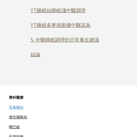
YT睡眠短睡眠淺中醫調理
YT睡眠多夢很困擾中醫認為
5. 中醫睡眠調理的日常養生建議
結論
專科醫療
耳鼻喉科
慢性咽喉炎
嘴巴破
長期咳嗽