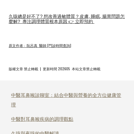
久咳總是好不了? 想改善過敏體質？皮膚, 睡眠, 腸胃問題怎
麼解? 專注調理體質根本原因 👉 立即預約
原文作者 : 阮呂真 醫師 [門診時間查詢]
版權文章 禁止轉載 | 更新時間 202605 本站文章禁止轉載
中醫耳鼻喉診聊室：結合中醫與營養的全方位健康管
理
中醫對耳鼻喉疾病的調理觀點
久咳與夜咳的中醫解讀