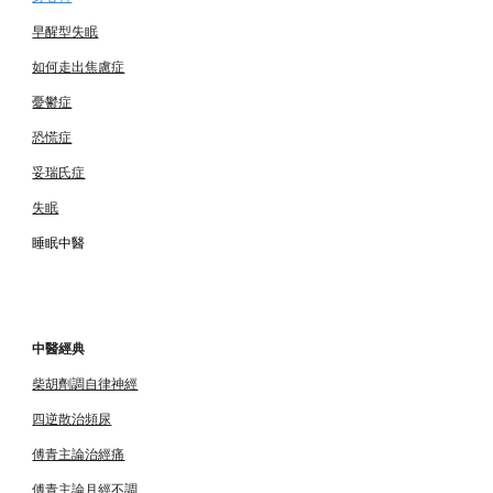
早醒型失眠
如何走出焦慮症
憂鬱症
恐慌症
妥瑞氏症
失眠
睡眠中醫
中醫經典
柴胡劑調自律神經
四逆散治頻尿
傅青主論治經痛
傅青主論月經不調