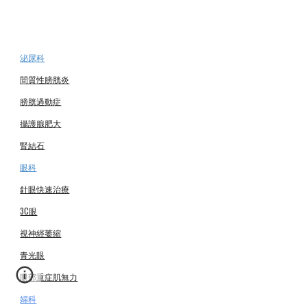
泌尿科
間質性膀胱炎
膀胱過動症
攝護腺肥大
腎結石
眼科
針眼快速治療
3C眼
視神經萎縮
青光眼
眼部重症肌無力
婦科