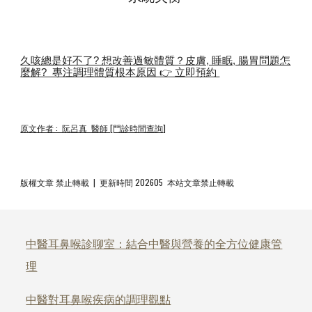
久咳總是好不了? 想改善過敏體質？皮膚, 睡眠, 腸胃問題怎
麼解? 專注調理體質根本原因 👉 立即預約
原文作者 : 阮呂真 醫師 [門診時間查詢]
版權文章 禁止轉載 | 更新時間 202605 本站文章禁止轉載
中醫耳鼻喉診聊室：結合中醫與營養的全方位健康管
理
中醫對耳鼻喉疾病的調理觀點