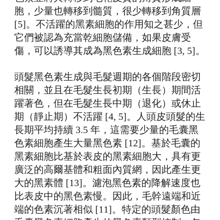
胞，少量也轉移到髓質，很少轉移到角質層
[5]。不活躍的黑素細胞的作用知之甚少，但
它們被認為充當乾細胞儲備，如果皮膚受
傷，可以誘導其成為黑色素生成細胞 [3, 5]。
頭髮黑色素生成與毛髮週期的各個階段密切
相關，並且在毛髮生長初期（生長）期間活
躍著色，但在毛髮生長中期（退化）或休止
期（靜止期）不活躍 [4, 5]。人頭皮頭髮的生
長期平均持續 3.5 年，這需要少量的毛囊黑
色素細胞產生大量黑色素 [12]。基於毛囊的
黑素細胞比基於表皮的黑素細胞大，具有更
廣泛的高爾基體和粗面內質網，因此產生更
大的黑素體 [13]。濾泡黑色素的降解速度也
比表皮中的黑色素慢。因此，毛幹遠端和近
端的色素沉著相似 [11]。特定的頭髮顏色由