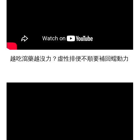
越吃瀉藥越沒力？虛性排便不順要補回蠕動力