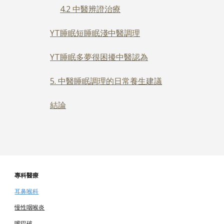
4.2 中醫辨證治療
YT睡眠短睡眠淺中醫調理
YT睡眠多夢很困擾中醫認為
5. 中醫睡眠調理的日常養生建議
結論
專科醫療
耳鼻喉科
慢性咽喉炎
嘴巴破