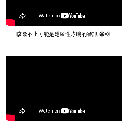
咳嗽不止可能是隱匿性哮喘的警訊 😷💨