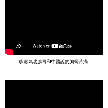
咳嗽氣喘腸胃和中醫說的胸脅苦滿