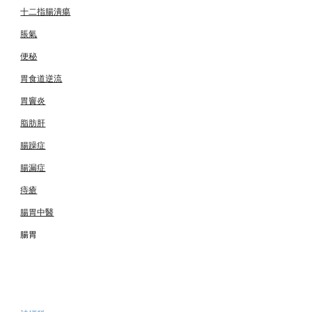
十二指腸潰瘍
脹氣
便秘
胃食道逆流
胃竇炎
脂肪肝
腸躁症
腸漏症
痔瘡
腸胃中醫
腸胃