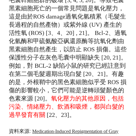
黑素細胞死亡的一個常見問題是氧化壓力，
這是由於ROS damage過氧化氫積累（毛髮生
長過程的自然產物）或紫外線 (UV) 產生的
活性氧 (ROS) [3、4、20] , 21]。 Bcl-2、過氧
化氫酶和甲硫氨酸亞砜還原酶等抗氧化劑由
黑素細胞自然產生，以防止 ROS 損傷。這些
保護性分子在灰色毛囊中明顯缺失 [20, 21]。
例如，對 BCL-2 缺陷小鼠的研究已經註意到
在第二個毛髮週期出現白髮 [20、21]。有趣
的是，外根鞘中的黑色素細胞似乎受 ROS 損
傷的影響較小，它們可能是逆轉頭髮顏色的
色素來源 [20]。
氧化壓力的其他原因，包括
污染、情緒壓力、飲酒和吸煙，都與白髮的
過早發育有關
[22、23]。
資料來源:
Medication-Induced Repigmentation of Gray