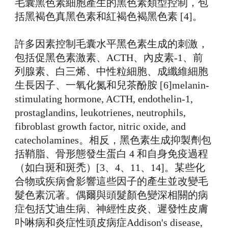
毛囊黑色素細胞產生的黑色素類型控制，包
括黑褐色真黑色素和紅褐色褐黑色素 [4]。
許多因素控制毛囊水平黑色素生成的刺激，
包括促黑色素激素、ACTH、內皮素-1、前
列腺素、白三烯、中性粒細胞、成纖維細胞
生長因子、一氧化氮和兒茶酚胺 [6]
melanin-
stimulating hormone, ACTH, endothelin-1,
prostaglandins, leukotrienes, neutrophils,
fibroblast growth factor, nitric oxide, and
catecholamines
。相反，黑色素生成抑製劑包
括鞘脂、骨形態發生蛋白 4 和自身免疫過程
（如白斑和斑禿）[3、4、11、14]。某些化
合物或疾病會影響這些因子的產生並改變毛
髮色素沉著。偶爾與頭髮顏色變深相關的病
症包括艾迪生病、神經性皮炎、遲發性皮膚
卟啉病和炎症性頭皮病症
Addison's disease,