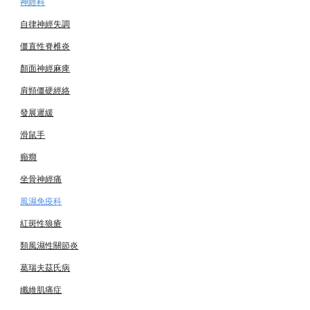
神經
科
自律神經失調
僵直性脊椎炎
顏面神經麻痺
肩頸僵硬經絡
發展遲緩
滑鼠手
癲癇
坐骨神經痛
風濕免疫科
紅斑性狼瘡
類風濕性關節炎
葛瑞夫茲氏病
纖維肌痛症