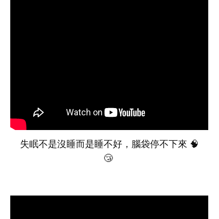
失眠不是沒睡而是睡不好，腦袋停不下來 🧠
😴