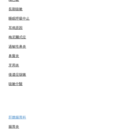
長期咳嗽
睡眠呼吸中止
耳鳴原因
梅尼爾式症
過敏性鼻炎
鼻竇炎
牙周炎
後遺症咳嗽
咳嗽中醫
肝膽腸胃科
腸胃炎