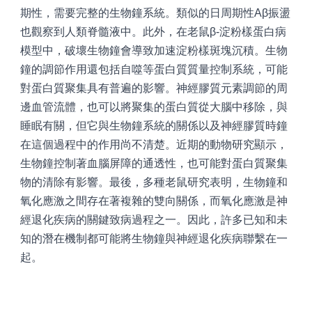
期性，需要完整的生物鐘系統。類似的日周期性Aβ振盪
也觀察到人類脊髓液中。此外，在老鼠β-淀粉樣蛋白病
模型中，破壞生物鐘會導致加速淀粉樣斑塊沉積。生物
鐘的調節作用還包括自噬等蛋白質質量控制系統，可能
對蛋白質聚集具有普遍的影響。神經膠質元素調節的周
邊血管流體，也可以將聚集的蛋白質從大腦中移除，與
睡眠有關，但它與生物鐘系統的關係以及神經膠質時鐘
在這個過程中的作用尚不清楚。近期的動物研究顯示，
生物鐘控制著血腦屏障的通透性，也可能對蛋白質聚集
物的清除有影響。最後，多種老鼠研究表明，生物鐘和
氧化應激之間存在著複雜的雙向關係，而氧化應激是神
經退化疾病的關鍵致病過程之一。因此，許多已知和未
知的潛在機制都可能將生物鐘與神經退化疾病聯繫在一
起。