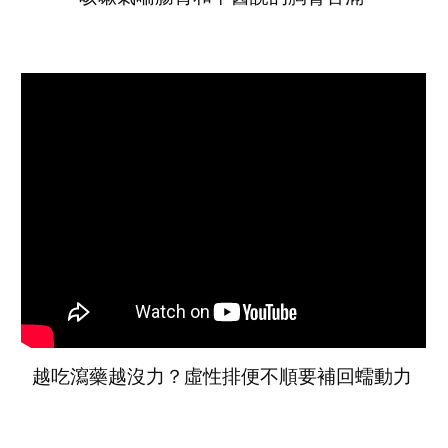
越吃瀉藥越沒力？虛性排便不順要補回蠕動力