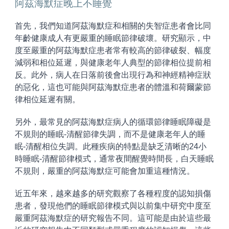
阿茲海默症晚上不睡覺
首先，我們知道阿茲海默症和相關的失智症患者會比同
年齡健康成人有更嚴重的睡眠節律破壞。研究顯示，中
度至嚴重的阿茲海默症患者常有較高的節律破裂、幅度
減弱和相位延遲，與健康老年人典型的節律相位提前相
反。此外，病人在日落前後會出現行為和神經精神症狀
的惡化，這也可能與阿茲海默症患者的體溫和荷爾蒙節
律相位延遲有關。
另外，最常見的阿茲海默症病人的循環節律睡眠障礙是
不規則的睡眠-清醒節律失調，而不是健康老年人的睡
眠-清醒相位失調。此種疾病的特點是缺乏清晰的24小
時睡眠-清醒節律模式，通常夜間醒覺時間長，白天睡眠
不規則，嚴重的阿茲海默症可能會加重這種情況。
近五年來，越來越多的研究觀察了各種程度的認知損傷
患者，發現他們的睡眠節律模式與以前集中研究中度至
嚴重阿茲海默症的研究報告不同。這可能是由於這些最