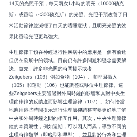
14天的光照干預，每天兩次1小時的明亮（10000勒克
斯）或昏暗（<300勒克斯）的光照。光照干預改善了日
常活動節律並減輕了白天的嗜睡症狀，且明亮光照的效
果比昏暗光照更為強大。
生理節律干預在神經退行性疾病中的應用是一個有前途
但仍在發展中的領域。目前仍有許多問題和懸念需要解
決。首先，許多非光照的時間提示或者
Zeitgebers（103）例如食物（104）、咖啡因攝入
（105）和運動（106）也能調整或移位生理節律。這
些Zeitgebers主要通過對外周時鐘的影響和其對中央生
理節律鐘的反饋進而影響生理節律（107）。如何恰當
地應用這些時間提示進行生理節律調整需要更好地了解
中央和外周時鐘之間的相互作用。其次，中央生理節律
鐘的本質屬性，例如週期，可以因人而異，導致不同的
生理時鐘類型（即晚型和早型），並且對於行為和生理