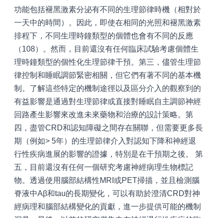
功能包括褪黑激素分泌有不同的生理節律時機（相對於
一天中的時間）。因此，即使在相同的光照和褪黑激素
排程下，不同生理時鐘類型的個體也會有不同的反應
（108）。然而，目前還沒有任何臨床試驗考慮個體生
理時鐘類型的個性化生理節律干預。第三，儘管生理節
律控制和睡眠調節緊密相關，但它們有著不同的基本機
制。了解這些特定的機制途徑以及區分介入的觀察到的
有益影響是通過對生理節律或直接對睡眠自主調節神經
回路產生影響來改進未來藥物和治療的設計策略。第
四，盡管CRD和認知障礙之間存在關聯，但需要更多長
期（例如> 5年）的生理節律介入對認知下降和神經退
行性疾病進展的影響的證據，特別是在干預期之後。
第
五，目前還沒有任何一個研究考慮神經病理生物標記
物。透過使用腦部結構性MRI或PET掃描，並且檢測腦
脊液中Aβ和tau的長期變化，可以有助於澄清CRD對神
經病理和腦部結構變化的貢獻，進一步提供可能的機制