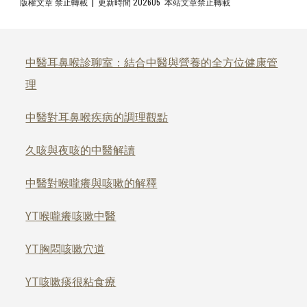
版權文章 禁止轉載 | 更新時間 202605 本站文章禁止轉載
中醫耳鼻喉診聊室：結合中醫與營養的全方位健康管
理
中醫對耳鼻喉疾病的調理觀點
久咳與夜咳的中醫解讀
中醫對喉嚨癢與咳嗽的解釋
YT喉嚨癢咳嗽中醫
YT胸悶咳嗽穴道
YT咳嗽痰很粘食療