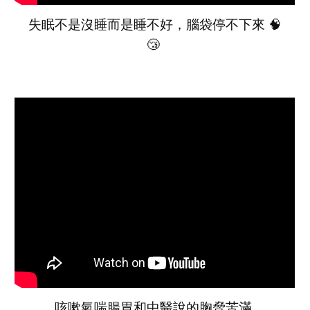
失眠不是沒睡而是睡不好，腦袋停不下來 🧠
😴
咳嗽氣喘腸胃和中醫說的胸脅苦滿