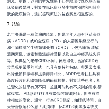
洞見。最後，以前的研究僅集中在神經退行性疾病的臨
床發病後階段，對於在臨床症狀發生前的預防和相關症
狀的徹底檢測，測試循環療法的益處將是很重要的。
7. 結論
老年失眠是一種普遍的現象，但是老年人患有阿茲海默
病（ADRD）或帕金森病（PD）的人卻經常經歷行為
和生物標誌的生物節律失調（CRD），包括睡眠-清醒
週期紊亂，激素和體溫節律受損以及自主神經系統失調
等。與典型的老年CRD不同，神經退化引起的CRD通
常呈現更嚴重的形式，也具有獨特的特點。與通常表現
出降低節律振幅和提前節律相比，ADRD患者往往具有
高度碎片化和略微降低的節律振幅。對於這些患者，相
位變化的結果有所不同，並且可能具有不規則的睡眠-清
醒模式。 PD患者往往具有降低的節律振幅，但沒有節
律相位的變化。通常，行為CRD標記，如睡眠時間，白
天昏昏欲睡和休息-活動節律，比CBT和褪黑激素或皮