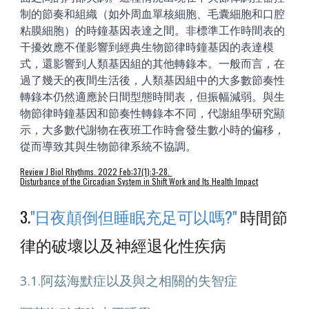
制的節奏和組織（如外周血單核細胞、毛囊細胞和口腔
粘膜細胞）的時鐘基因表達之間。非標準工作時間表的
干擾效應不僅影響到經典生物節律時鐘基因的表達模
式，還影響到人類基因組的其他轉錄本。一般而言，在
過了幾天的夜間生活後，人類基因組中的大多數節奏性
轉錄本仍然適應於日間型態時間表，但振幅減弱。與生
物節律時鐘基因和節奏性轉錄本不同，代謝組學研究顯
示，大多數代謝物在夜班工作時會發生數小時的偏移，
從而導致其與生物節律系統不協調。
Review J Biol Rhythms. 2022 Feb;37(1):3-28.
Disturbance of the Circadian System in Shift Work and Its Health Impact
3.
"日夜顛倒但睡眠充足可以嗎?"
時間節
律的破壞以及神經退化性疾病
3.1.阿茲海默症以及與之相關的失智症