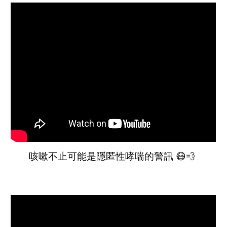
咳嗽不止可能是隱匿性哮喘的警訊 😷💨