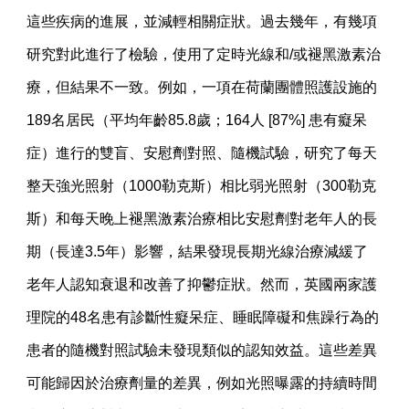
這些疾病的進展，並減輕相關症狀。過去幾年，有幾項
研究對此進行了檢驗，使用了定時光線和/或褪黑激素治
療，但結果不一致。例如，一項在荷蘭團體照護設施的
189名居民（平均年齡85.8歲；164人 [87%] 患有癡呆
症）進行的雙盲、安慰劑對照、隨機試驗，研究了每天
整天強光照射（1000勒克斯）相比弱光照射（300勒克
斯）和每天晚上褪黑激素治療相比安慰劑對老年人的長
期（長達3.5年）影響，結果發現長期光線治療減緩了
老年人認知衰退和改善了抑鬱症狀。然而，英國兩家護
理院的48名患有診斷性癡呆症、睡眠障礙和焦躁行為的
患者的隨機對照試驗未發現類似的認知效益。這些差異
可能歸因於治療劑量的差異，例如光照曝露的持續時間