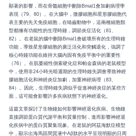
顯著的影響，而在骨髓細胞中刪除Bmal1會加劇病理學
表現（79、80）。在大腦中，微膠細胞和星形膠細胞代
表主要的先天免疫細胞，在啮齒動物中，這兩種細胞類
型都擁有功能性的生理時鐘，調節炎症活化（81、
82）。在老鼠的腦中刪除Bmal1會破壞所有的生理時鐘
功能，導致星形膠細胞的廣泛活化和突觸退化，強調了
核心時鐘功能在維持大腦內固有免疫平衡中的重要性
（76）。在肌萎縮性側索硬化症和帕金森病的老鼠模型
中，使用非24小時光暗週期的生理時鐘失調會導致神經
膠細胞活化和神經炎症加劇，加重神經病理（83、
84）。因此，生理時鐘失調似乎促進神經炎症的某些方
面，這可能會影響許多疾病狀態下的神經退化。
這篇文章探討了生物鐘如何影響神經退化疾病。生物鐘
直接調節蛋白質代謝平衡和質量控制，進而影響神經退
化疾病中的蛋白質聚集現象。在老鼠的阿茲海默症模型
中，顯示出海馬區間質液中Aβ肽的水平呈現明顯的日周