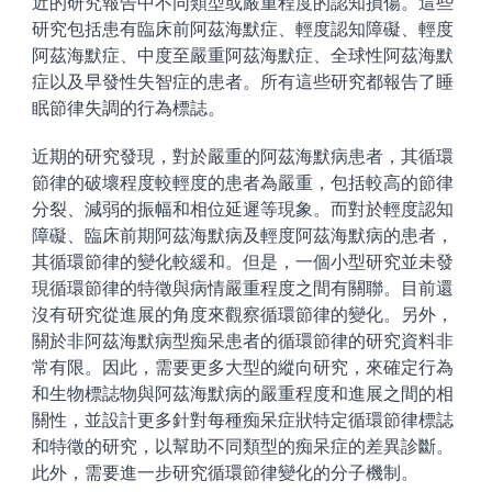
近的研究報告中不同類型或嚴重程度的認知損傷。這些
研究包括患有臨床前阿茲海默症、輕度認知障礙、輕度
阿茲海默症、中度至嚴重阿茲海默症、全球性阿茲海默
症以及早發性失智症的患者。所有這些研究都報告了睡
眠節律失調的行為標誌。
近期的研究發現，對於嚴重的阿茲海默病患者，其循環
節律的破壞程度較輕度的患者為嚴重，包括較高的節律
分裂、減弱的振幅和相位延遲等現象。而對於輕度認知
障礙、臨床前期阿茲海默病及輕度阿茲海默病的患者，
其循環節律的變化較緩和。但是，一個小型研究並未發
現循環節律的特徵與病情嚴重程度之間有關聯。目前還
沒有研究從進展的角度來觀察循環節律的變化。另外，
關於非阿茲海默病型痴呆患者的循環節律的研究資料非
常有限。因此，需要更多大型的縱向研究，來確定行為
和生物標誌物與阿茲海默病的嚴重程度和進展之間的相
關性，並設計更多針對每種痴呆症狀特定循環節律標誌
和特徵的研究，以幫助不同類型的痴呆症的差異診斷。
此外，需要進一步研究循環節律變化的分子機制。