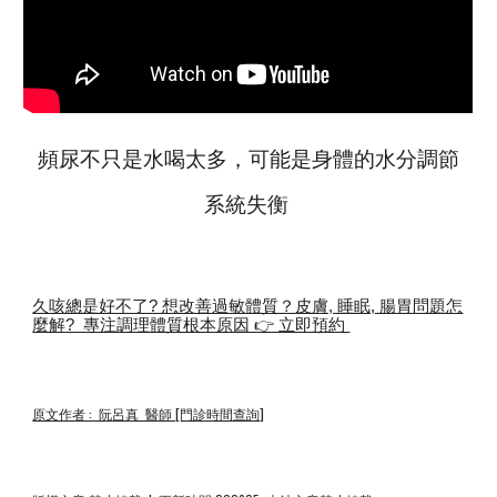
頻尿不只是水喝太多，可能是身體的水分調節
系統失衡
久咳總是好不了? 想改善過敏體質？皮膚, 睡眠, 腸胃問題怎
麼解? 專注調理體質根本原因 👉 立即預約
原文作者 : 阮呂真 醫師 [門診時間查詢]