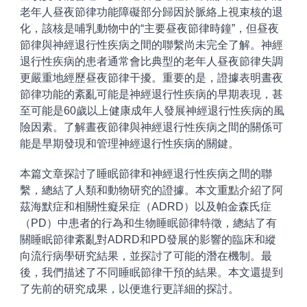
老年人昼夜節律功能障礙部分歸因於脈絡上視束核的退
化，該核是哺乳動物中的“主要昼夜節律時鐘”，但昼夜
節律與神經退行性疾病之間的聯繫尚未完全了解。神經
退行性疾病的患者通常會比典型的老年人昼夜節律失調
更嚴重地經歷昼夜節律干擾。重要的是，證據表明晝夜
節律功能的紊亂可能是神經退行性疾病的早期表現，甚
至可能是60歲以上健康成年人發展神經退行性疾病的風
險因素。了解晝夜節律與神經退行性疾病之間的關係可
能是早期發現和管理神經退行性疾病的關鍵。
本篇文章探討了睡眠節律和神經退行性疾病之間的聯
繫，總結了人類和動物研究的證據。本文重點介紹了阿
茲海默症和相關性癡呆症（ADRD）以及帕金森氏症
（PD）中患者的行為和生物睡眠節律特徵，總結了有
關睡眠節律紊亂對ADRD和PD發展的影響的臨床和縱
向流行病學研究結果，並探討了可能的潛在機制。最
後，我們描述了不同睡眠節律干預的結果。本文還提到
了先前的研究成果，以便進行更詳細的探討。