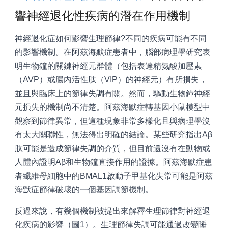
響神經退化性疾病的潛在作用機制
神經退化症如何影響生理節律?不同的疾病可能有不同
的影響機制。在阿茲海默症患者中，腦部病理學研究表
明生物鐘的關鍵神經元群體（包括表達精氨酸加壓素
（AVP）或腸內活性肽（VIP）的神經元）有所損失，
並且與臨床上的節律失調有關。然而，驅動生物鐘神經
元損失的機制尚不清楚。阿茲海默症轉基因小鼠模型中
觀察到節律異常，但這種現象非常多樣化且與病理學沒
有太大關聯性，無法得出明確的結論。某些研究指出Aβ
肽可能是造成節律失調的介質，但目前還沒有在動物或
人體內證明Aβ和生物鐘直接作用的證據。阿茲海默症患
者纖維母細胞中的BMAL1啟動子甲基化失常可能是阿茲
海默症節律破壞的一個基因調節機制。
反過來說，有幾個機制被提出來解釋生理節律對神經退
化疾病的影響（圖1）。生理節律失調可能通過改變睡