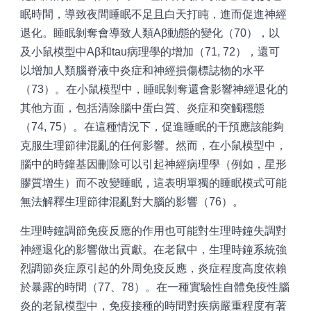
眠時間，導致夜間睡眠不足且白天打盹，進而促進神經
退化。睡眠剝奪會導致人類Aβ動態的變化（70），以
及小鼠模型中Aβ和tau病理學的增加（71, 72），還可
以增加人類腦脊液中炎症和神經損傷標誌物的水平
（73）。在小鼠模型中，睡眠剝奪還會影響神經退化的
其他方面，包括清除腦中蛋白質、炎症和突觸穩態
（74, 75）。在這種情況下，促進睡眠的干預應該能夠
克服生理節律混亂的任何影響。然而，在小鼠模型中，
腦中的時鐘基因刪除可以引起神經病理學（例如，星形
膠質增生）而不改變睡眠，這表明單獨的睡眠模式可能
無法解釋生理節律混亂對大腦的影響（76）。
生理時鐘調節免疫反應的作用也可能對生理時鐘失調對
神經退化的影響做出貢獻。在老鼠中，生理時鐘系統強
烈調節炎症原引起的外周免疫反應，炎症程度高度依賴
於暴露的時間（77、78）。在一種實驗性自體免疫性腦
炎的老鼠模型中，免疫接種的時間對疾病嚴重程度有著