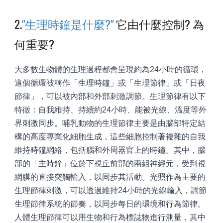
2.
"生理時鐘是什麼?"
它由什麼控制? 為
何重要?
大多數生物體的生理過程都會呈現約為24小時的循環，
這個循環被稱作
「生
理時鐘
」或
「生理節律」或
「
日夜
節律」
，可以被內部和外部刺激調節。生理節律有以下
特徵：自我維持、持續約24小時、能被光線、溫度等外
界刺激同步。哺乳動物的生理節律主要是由腦部特定結
構的高度專業化細胞生成，這些細胞控制著複雜的自我
維持時鐘網絡，包括腦和外周器官上的時鐘。其中，腦
部的「主時鐘」位於下視丘前部的兩組神經元，受到視
網膜的直接突觸輸入，以同步其活動。光照作為主要的
生理節律刺激，可以透過維持24小時的光線輸入，調節
生理節律系統的節奏，以同步每日的環境和行為節律。
人體生理節律可以用生物和行為標誌物進行測量，其中