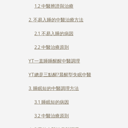
1.2 中醫辨證與治療
2. 不易入睡的中醫治療方法
2.1 不易入睡的病因
2.2 中醫治療原則
YT一直睡睡醒醒中醫調理
YT總是三點醒?晨醒型失眠中醫
3. 睡眠短的中醫調理方法
3.1 睡眠短的病因
3.2 中醫治療原則