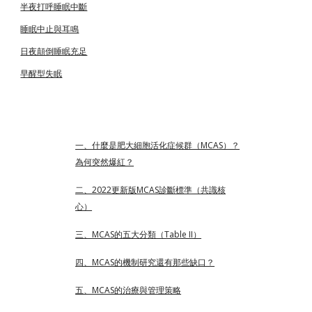
半夜打呼睡眠中斷
睡眠中止與耳鳴
日夜顛倒睡眠充足
早醒型失眠
一、什麼是肥大細胞活化症候群（MCAS）？
為何突然爆紅？
二、2022更新版MCAS診斷標準（共識核
心）
三、MCAS的五大分類（Table II）
四、MCAS的機制研究還有那些缺口？
五、MCAS的治療與管理策略