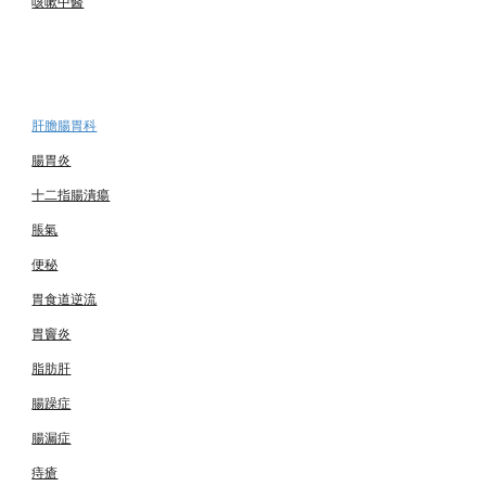
咳嗽中醫
肝膽腸胃科
腸胃炎
十二指腸潰瘍
脹氣
便秘
胃食道逆流
胃竇炎
脂肪肝
腸躁症
腸漏症
痔瘡