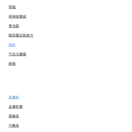
3C眼
視神經萎縮
青光眼
眼部重症肌無力
婦科
巧克力囊腫
經痛
皮膚科
皮膚乾癢
蕁麻疹
汗皰疹