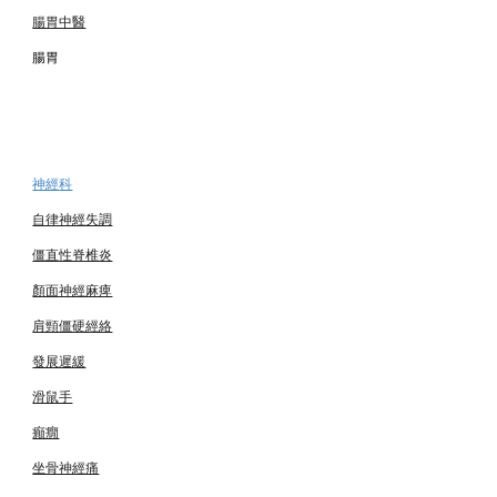
腸胃中醫
腸胃
神經
科
自律神經失調
僵直性脊椎炎
顏面神經麻痺
肩頸僵硬經絡
發展遲緩
滑鼠手
癲癇
坐骨神經痛