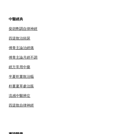
中醫經典
柴胡劑調自律神經
四逆散治頻尿
傅青主論治經痛
傅青主論月經不調
經方常用中藥
半夏乾薑散治嘔
朴薑夏草參治脹
流感中醫辨症
四逆散自律神經
實證醫學