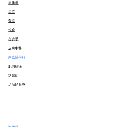
唇皰疹
痘痘
背痘
乾癬
富貴手
皮膚中醫
家庭醫學科
肌肉酸痛
糖尿病
足底筋膜炎
胸腔科