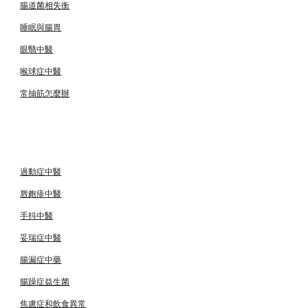
腸道菌相失衡
睡眠與腸胃
眼翳中醫
喉球症中醫
常抽筋怎麼辦
過動症中醫
唇皰疹中醫
手抖中醫
妥瑞症中醫
腸漏症中藥
腸躁症益生菌
焦慮症和飲食異常