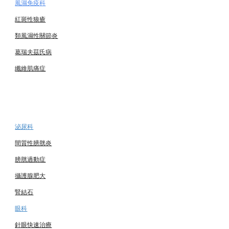
風濕免疫科
紅斑性狼瘡
類風濕性關節炎
葛瑞夫茲氏病
纖維肌痛症
泌尿科
間質性膀胱炎
膀胱過動症
攝護腺肥大
腎結石
眼科
針眼快速治療