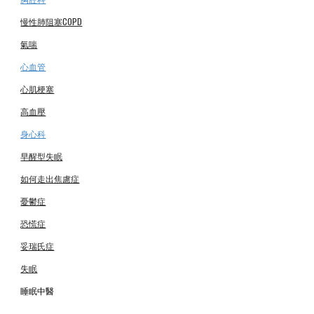
慢性
肺阻塞COPD
氣喘
心血管
心肌梗塞
高血壓
身心科
早醒型失眠
如何走出焦慮症
憂鬱症
恐慌症
妥瑞氏症
失眠
睡眠中醫