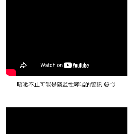
咳嗽不止可能是隱匿性哮喘的警訊 😷💨