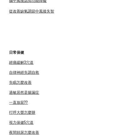
腦中風後認知功能障礙
從改善缺氧調節中風後失智
日常保健
經痛緩解3穴道
自律神經失調自救
失眠怎麼改善
過敏居然是腸漏症
一直放屁??
打呼大聲怎麼辦
視力保健5穴道
夜間頻尿怎麼改善