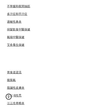
不寧腿和夜間抽筋
多汗症和手汗症
過敏性鼻炎
掉髮飲食中醫保健
氣喘中醫保健
艾灸養生保健
胃食道逆流
腹脹氣
脂漏性皮膚炎
掉髮雄性禿
僵直性脊椎炎