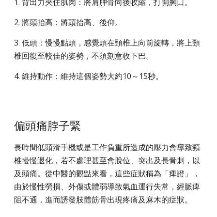
1. 背出力夾住肌肉：將肩胛骨向後收縮，打開胸口。
2. 將頭抬高：將頭抬高、後仰。
3. 低頭：慢慢點頭，感覺頭在頸椎上向前旋轉，將上頸
椎回復至較佳的姿勢，不須刻意收下巴。
4. 維持動作：維持這個姿勢大約10～15秒。
偏頭痛脖子緊
長時間低頭滑手機或是工作負重所造成的壓力會導致頸
椎慢慢退化，若不處理甚至會脫位、突出及長骨刺，以
及頭痛。從中醫的觀點來看，這些症狀稱為「痺證」，
由於慢性勞損、外傷或體弱導致氣血運行失常，經脈痺
阻不通，進而誘發肢體筋骨出現疼痛及麻木的症狀。