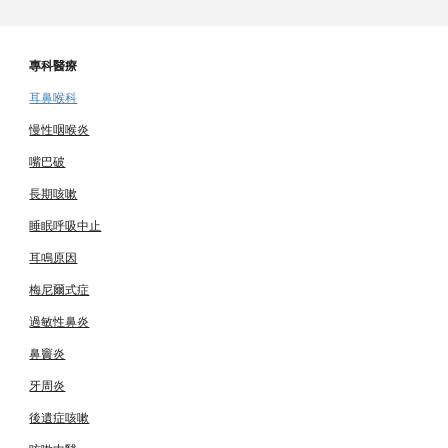
專科醫療
耳鼻喉科
慢性咽喉炎
嘴巴破
長期咳嗽
睡眠呼吸中止
耳鳴原因
梅尼爾式症
過敏性鼻炎
鼻竇炎
牙周炎
後遺症咳嗽