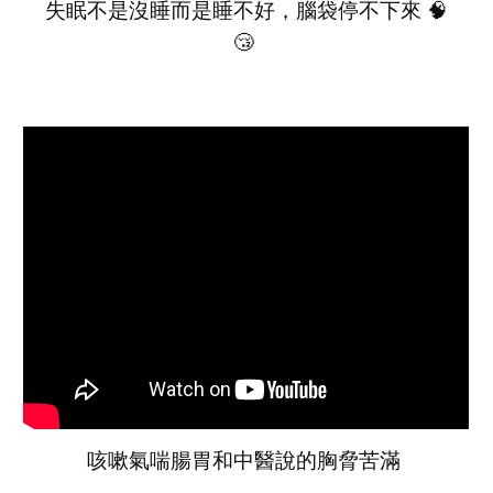
失眠不是沒睡而是睡不好，腦袋停不下來 🧠
😴
咳嗽氣喘腸胃和中醫說的胸脅苦滿