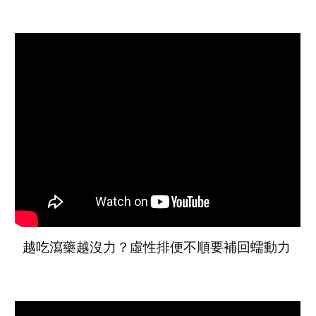
越吃瀉藥越沒力？虛性排便不順要補回蠕動力