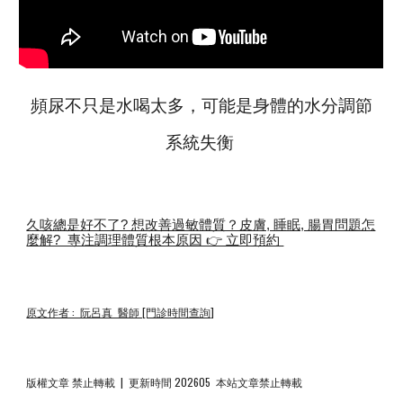
頻尿不只是水喝太多，可能是身體的水分調節
系統失衡
久咳總是好不了? 想改善過敏體質？皮膚, 睡眠, 腸胃問題怎
麼解? 專注調理體質根本原因 👉 立即預約
原文作者 : 阮呂真 醫師 [門診時間查詢]
版權文章 禁止轉載 | 更新時間 202605 本站文章禁止轉載