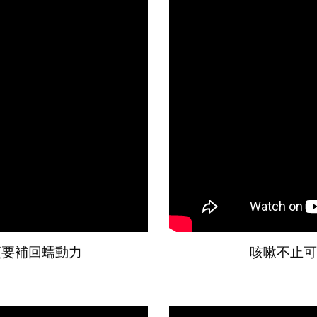
順要補回蠕動力
咳嗽不止可