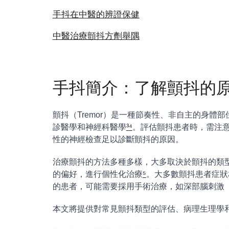
手抖在中醫的辨證保健
中醫治療顫抖方劑舉隅
手抖簡介：了解顫抖的
顫抖（Tremor）是一種節奏性、非自主的身體
診醫學和神經科醫學
³
⁴
。評估顫抖患者時，需注
性的神經檢查足以診斷顫抖的原因。
治療顫抖的方法多種多樣，大多取決於顫抖的類
的偏好，進行個性化治療
⁵
。大多數顫抖患者症狀
的患者，可能需要採用手術治療，如深部腦刺激（
本文將提供對常見顫抖類型的評估、病理生理學