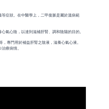
搐等症狀。在中醫學上，二甲復脈是屬於溫病範
養心氣心陰，以達到滋補肝腎、調和陰陽的目的。
等，專門用於補益肝腎之陰液，滋養心氣心液。
步治療病情。