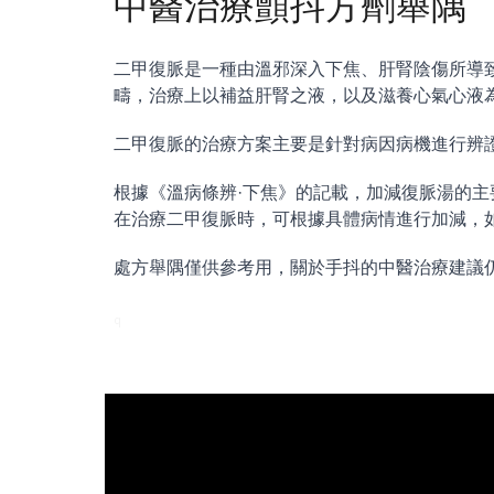
中醫治療顫抖方劑舉隅
二甲復脈是一種由溫邪深入下焦、肝腎陰傷所導
疇，治療上以補益肝腎之液，以及滋養心氣心液
二甲復脈的治療方案主要是針對病因病機進行辨
根據《溫病條辨·下焦》的記載，加減復脈湯的
在治療二甲復脈時，可根據具體病情進行加減，
處方舉隅僅供參考用，關於手抖的中醫治療建議
q