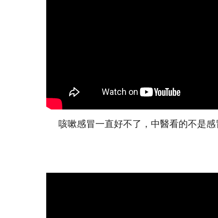
咳嗽
感冒
一直好不了，中醫看的不是
感