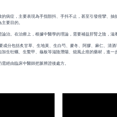
致的病症，主要表現為手指顫抖、手抖不止，甚至引發痙攣、抽
為主要目的。
證論治。在治療上，根據中醫學的理論，需要補益肝腎之陰，滋
主要成分包括炙甘草、生地黃、生白芍、麥冬、阿膠、麻仁、清酒
如加生牡蠣、生鱉甲、龜板等滋陰潛陽、熄風止痙的藥材，進一
仍需經由臨床中醫師把脈辨證後處方。