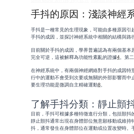
Semin Neurol. 2011 Feb; 31(1): 65–77.
Diagnosis and Treatment 
手抖的原因：淺談神經
手抖是一種常見的生理現象，可能由多種原因引
手抖的成因，並探討神經系統中相關的結構與路
目前關於手抖的成因，學界普遍認為有兩個基本
完全可逆，這被解釋為功能性紊亂的證據
4
。第二
在神經系統中，有兩個神經網絡對手抖的成因特別
行中的運動不會受到次要或無關的外部影響而中
要生理功能是微調自主精確運動
8
。
了解手抖分類：靜止顫
目前，手抖可根據多種特徵進行分類，包括顫抖
靜止顫抖通常出現在身體部位無意願移動或維持
抖，通常發生在身體部位在運動或位置改變時。