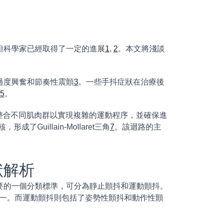
但科學家已經取得了一定的進展
1
,
2
。本文將淺談
過度興奮和節奏性震顫
3
。一些手抖症狀在治療後
5
。
整合不同肌肉群以實現複雜的運動程序，並確保進
Guillain-Mollaret三角
7
。該迴路的主
狀解析
要的一個分類標準，可分為靜止顫抖和運動顫抖。
之一。而運動顫抖則包括了姿勢性顫抖和動作性顫