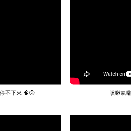
不下來 🧠😴
咳嗽氣