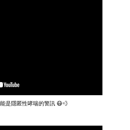
能是隱匿性哮喘的警訊 😷💨