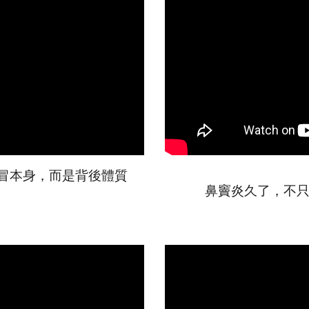
冒
本身，而是背後體質
鼻竇炎久了，不