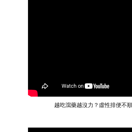
越吃瀉藥越沒力？虛性排便不