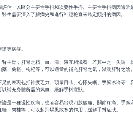
學評估，以區分主要性手抖和次要性手抖。主要性手抖病因通常
，醫生需要深入了解病史和進行神經檢查來確定顫抖的病因。
痹證等病症。
，腎主骨，肝腎之精、血、津、液互相滋養，若其中之一失調，
山藥、桑椹、枸杞等，可以適當的補充肝腎之氣，滋潤肝腎之陰
不足的表現包括神疲乏力、頭暈目眩、心悸失眠、手腳冰冷等，
可以補充身體所需的氣血，緩解手抖症狀。
痹證是一種慢性疾病，患者容易出現四肢酸痛、關節疼痛、手腳
紅糖、肉桂等，可以起到驅風散寒的作用，緩解手抖症狀。