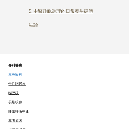
5. 中醫睡眠調理的日常養生建議
結論
專科醫療
耳鼻喉科
慢性咽喉炎
嘴巴破
長期咳嗽
睡眠呼吸中止
耳鳴原因