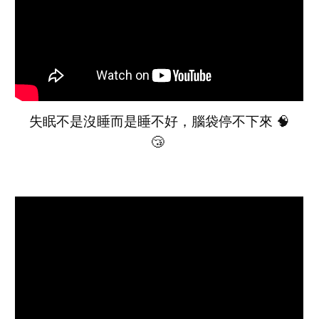
失眠不是沒睡而是睡不好，腦袋停不下來 🧠
😴