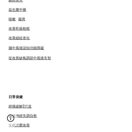
益生菌中藥
咳嗽
腸胃
改善乾燥粗糙
改善細紋老化
腦中風後認知功能障礙
從改善缺氧調節中風後失智
日常保健
經痛緩解3穴道
自律神經失調自救
失眠怎麼改善