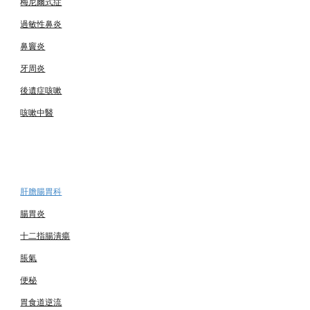
梅尼爾式症
過敏性鼻炎
鼻竇炎
牙周炎
後遺症咳嗽
咳嗽中醫
肝膽腸胃科
腸胃炎
十二指腸潰瘍
脹氣
便秘
胃食道逆流