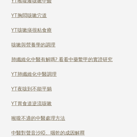
YT喉嚨癢咳嗽中醫
YT胸悶咳嗽穴道
YT咳嗽痰很粘食療
咳嗽與營養學的調理
肺纖維化中醫有解嗎? 看看中藥鱉甲的實證研究
YT肺纖維化中醫調理
YT夜咳到不能平躺
YT胃食道逆流咳嗽
喉嚨不適的中醫處理方法
中醫對聲音沙啞、咽乾的成因解釋