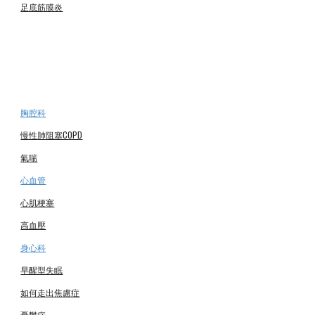
足底筋膜炎
胸腔科
慢性
肺阻塞COPD
氣喘
心血管
心肌梗塞
高血壓
身心科
早醒型失眠
如何走出焦慮症
憂鬱症