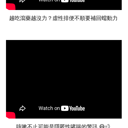
越吃瀉藥越沒力？虛性排便不順要補回蠕動力
咳嗽不止可能是隱匿性哮喘的警訊 😷💨