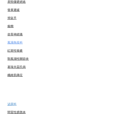
肩頸僵硬經絡
發展遲緩
滑鼠手
癲癇
坐骨神經痛
風濕免疫科
紅斑性狼瘡
類風濕性關節炎
葛瑞夫茲氏病
纖維肌痛症
泌尿科
間質性膀胱炎