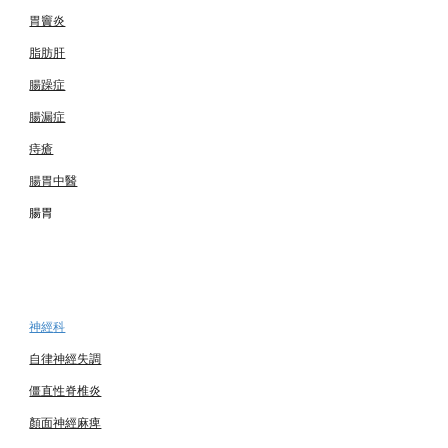
胃竇炎
脂肪肝
腸躁症
腸漏症
痔瘡
腸胃中醫
腸胃
神經
科
自律神經失調
僵直性脊椎炎
顏面神經麻痺