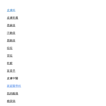
皮膚科
皮膚乾癢
蕁麻疹
汗皰疹
唇皰疹
痘痘
背痘
乾癬
富貴手
皮膚中醫
家庭醫學科
肌肉酸痛
糖尿病