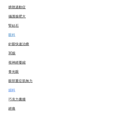
膀胱過動症
攝護腺肥大
腎結石
眼科
針眼快速治療
3C眼
視神經萎縮
青光眼
眼部重症肌無力
婦科
巧克力囊腫
經痛