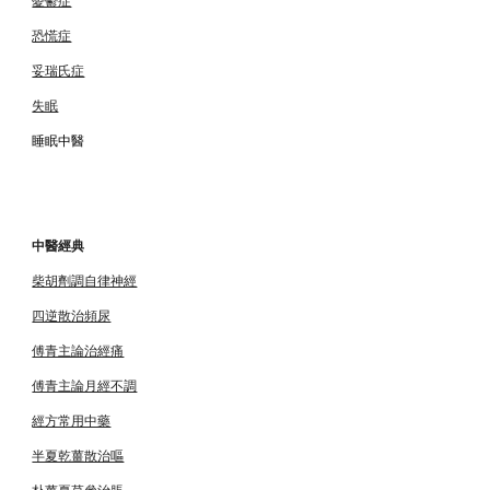
恐慌症
妥瑞氏症
失眠
睡眠中醫
中醫經典
柴胡劑調自律神經
四逆散治頻尿
傅青主論治經痛
傅青主論月經不調
經方常用中藥
半夏乾薑散治嘔
朴薑夏草參治脹