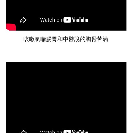
咳嗽氣喘腸胃和中醫說的胸脅苦滿